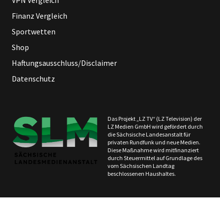
VPN Vergleich
Finanz Vergleich
Sportwetten
Shop
Haftungsausschluss/Disclaimer
Datenschutz
Das Projekt „LZ TV“ (LZ Television) der
LZ Medien GmbH wird gefördert durch
die Sächsische Landesanstalt für
privaten Rundfunk und neue Medien.
Diese Maßnahme wird mitfinanziert
durch Steuermittel auf Grundlage des
vom Sächsischen Landtag
beschlossenen Haushaltes.