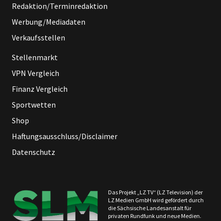
Redaktion/Terminredaktion
Werbung/Mediadaten
Verkaufsstellen
Stellenmarkt
VPN Vergleich
Finanz Vergleich
Sportwetten
Shop
Haftungsausschluss/Disclaimer
Datenschutz
Das Projekt „LZ TV“ (LZ Television) der
LZ Medien GmbH wird gefördert durch
die Sächsische Landesanstalt für
privaten Rundfunk und neue Medien.