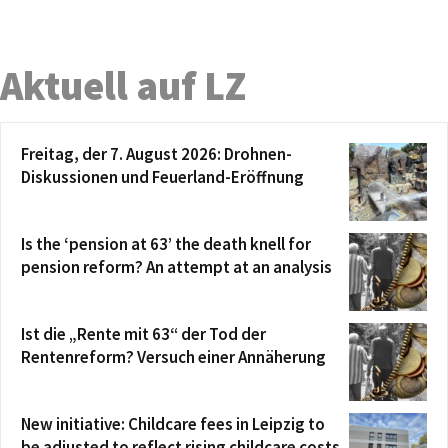
Aktuell auf LZ
Freitag, der 7. August 2026: Drohnen-
Diskussionen und Feuerland-Eröffnung
Is the ‘pension at 63’ the death knell for
pension reform? An attempt at an analysis
Ist die „Rente mit 63“ der Tod der
Rentenreform? Versuch einer Annäherung
New initiative: Childcare fees in Leipzig to
be adjusted to reflect rising childcare costs