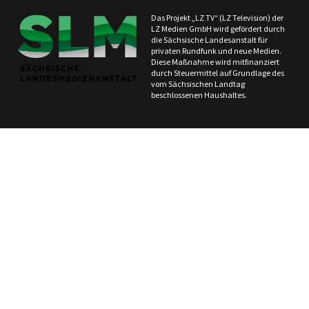
Das Projekt „LZ TV“ (LZ Television) der
LZ Medien GmbH wird gefördert durch
die Sächsische Landesanstalt für
privaten Rundfunk und neue Medien.
Diese Maßnahme wird mitfinanziert
durch Steuermittel auf Grundlage des
vom Sächsischen Landtag
beschlossenen Haushaltes.