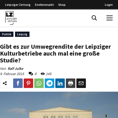
Leipziger Zeitung
Stellenmarkt
Shop
Login
Leipziger Zeitung
Politik
Leipzig
Gibt es zur Umwegrendite der Leipziger
Kulturbetriebe auch mal eine große
Studie?
Von
Ralf Julke
9. Februar 2015
0
145