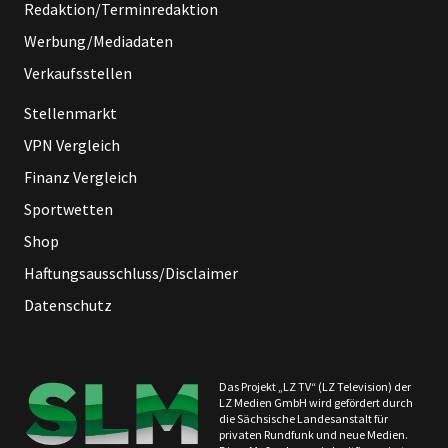
Redaktion/Terminredaktion
Werbung/Mediadaten
Verkaufsstellen
Stellenmarkt
VPN Vergleich
Finanz Vergleich
Sportwetten
Shop
Haftungsausschluss/Disclaimer
Datenschutz
Das Projekt „LZ TV“ (LZ Television) der
LZ Medien GmbH wird gefördert durch
die Sächsische Landesanstalt für
privaten Rundfunk und neue Medien.