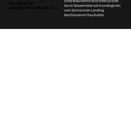
Diese Maßnahme wird mitfinanziert
durch Steuermittel auf Grundlage des
vom Sächsischen Landtag
beschlossenen Haushaltes.