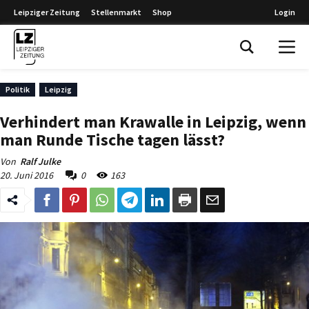
Leipziger Zeitung
Stellenmarkt
Shop
Login
Leipziger Zeitung
Politik
Leipzig
Verhindert man Krawalle in Leipzig, wenn
man Runde Tische tagen lässt?
Von
Ralf Julke
20. Juni 2016
0
163