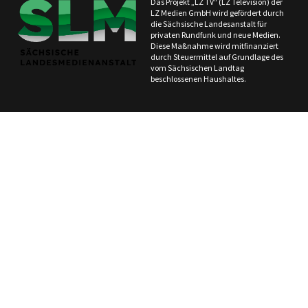
Das Projekt „LZ TV“ (LZ Television) der
LZ Medien GmbH wird gefördert durch
die Sächsische Landesanstalt für
privaten Rundfunk und neue Medien.
Diese Maßnahme wird mitfinanziert
durch Steuermittel auf Grundlage des
vom Sächsischen Landtag
beschlossenen Haushaltes.