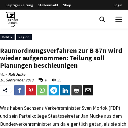
Leipziger Zeitung
Stellenmarkt
Shop
Login
Leipziger Zeitung
Politik
Region
Raumordnungsverfahren zur B 87n wird
wieder aufgenommen: Teilung soll
Planungen beschleunigen
Von
Ralf Julke
16. September 2013
0
35
Was haben Sachsens Verkehrsminister Sven Morlok (FDP)
und sein Parteikollege Staatssekretär Jan Mücke aus dem
Bundesverkehrsministerium da eigentlich getan, als sie sich