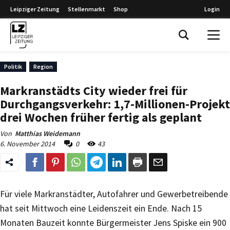
Leipziger Zeitung
Stellenmarkt
Shop
Login
Leipziger Zeitung
Politik
Region
Markranstädts City wieder frei für
Durchgangsverkehr: 1,7-Millionen-Projekt
drei Wochen früher fertig als geplant
Von
Matthias Weidemann
6. November 2014
0
43
Für viele Markranstädter, Autofahrer und Gewerbetreibende
hat seit Mittwoch eine Leidenszeit ein Ende. Nach 15
Monaten Bauzeit konnte Bürgermeister Jens Spiske ein 900