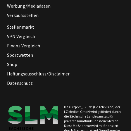
Werbung/Mediadaten
Verkaufsstellen
Stellenmarkt
VPN Vergleich
Finanz Vergleich
Sportwetten
Shop
Haftungsausschluss/Disclaimer
Datenschutz
Das Projekt „LZ TV“ (LZ Television) der
LZ Medien GmbH wird gefördert durch
die Sächsische Landesanstalt für
privaten Rundfunk und neue Medien.
Diese Maßnahme wird mitfinanziert
durch Steuermittel auf Grundlage des