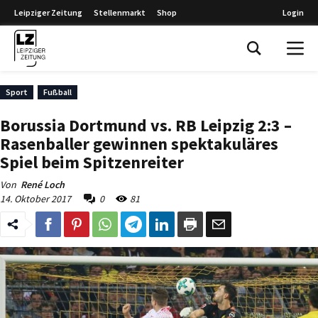
Leipziger Zeitung
Stellenmarkt
Shop
Login
Leipziger Zeitung
Sport
Fußball
Borussia Dortmund vs. RB Leipzig 2:3 –
Rasenballer gewinnen spektakuläres
Spiel beim Spitzenreiter
Von
René Loch
14. Oktober 2017
0
81