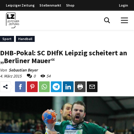
Leipziger Zeitung
Stellenmarkt
Shop
Login
Leipziger Zeitung
Sport
Handball
DHB-Pokal: SC DHfK Leipzig scheitert an
„Berliner Mauer“
Von
Sebastian Beyer
4. März 2015
0
54