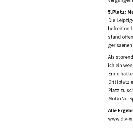
vergangene
5.Platz: M
Die Leipzig
befreit und
stand offen
gerissenen 
Als stören
ich ein we
Ende hatte 
Drittplatzi
Platz zu sc
MoGoNo-Spr
Alle Ergeb
www.dlv-xm