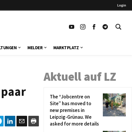
Login
LTUNGEN
MELDER
MARKTPLATZ
Aktuell auf LZ
 paar
The “Jobcentre on
Site” has moved to
new premises in
Leipzig-Grünau. We
asked for more details