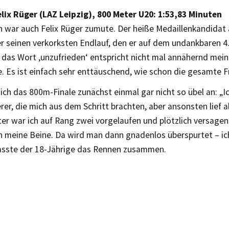
Felix Rüger (LAZ Leipzig), 800 Meter U20: 1:53,83 Minuten
 war auch Felix Rüger zumute. Der heiße Medaillenkandidat 
r seinen verkorksten Endlauf, den er auf dem undankbaren 4.
e das Wort ‚unzufrieden‘ entspricht nicht mal annähernd me
. Es ist einfach sehr enttäuschend, wie schon die gesamte Fr
sich das 800m-Finale zunächst einmal gar nicht so übel an: „I
rer, die mich aus dem Schritt brachten, aber ansonsten lief al
er war ich auf Rang zwei vorgelaufen und plötzlich versagen
n meine Beine. Da wird man dann gnadenlos überspurtet – ic
fasste der 18-Jährige das Rennen zusammen.