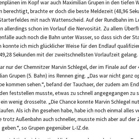
enplänen im Kopf war auch Maximilian Grupen in den tiefen W
 berechtigt, brachte er doch die beste Meldezeit (48,96 Se
tarterfeldes mit nach Wattenscheid. Auf der Rundbahn im L
hn allerdings schon im Vorlauf die Nervosität. Zu allem Überf
nfälle auch noch die Bahn unter Wasser, so dass sich der St
m konnte ich mich glücklicher Weise für den Endlauf qualifizie
49,28 Sekunden mit der zweitschnellsten Vorlaufzeit gelang.
ar nur der Chemnitzer Marvin Schlegel, der im Finale auf der
ian Grupen (5. Bahn) ins Rennen ging. „Das war nicht ganz op
abe kommen sehen.“, befand der Tauchaer, der zudem am End
en feststellen musste, etwas zu schnell angegegangen zu se
ein wenig drosselte. „Die Chance konnte Marvin Schlegel nut
aufen. Als ich ihn gesehen habe, habe ich noch einmal alles 
e trotz Außenbahn auch schneller, musste mich aber auf der
 geben.“, so Grupen gegenüber L-IZ.de.