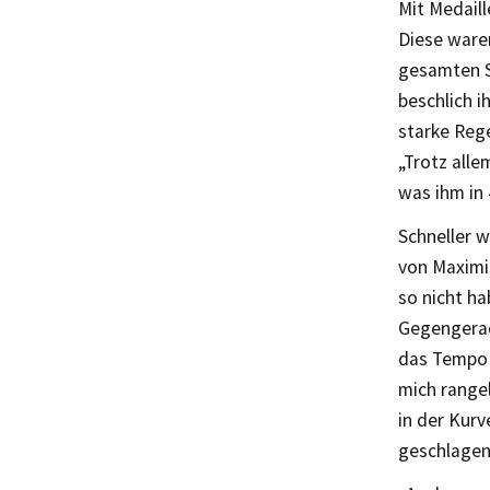
Mit Medaill
Diese waren
gesamten S
beschlich i
starke Rege
„Trotz alle
was ihm in 
Schneller w
von Maximil
so nicht h
Gegengerad
das Tempo 
mich rangel
in der Kurv
geschlagen