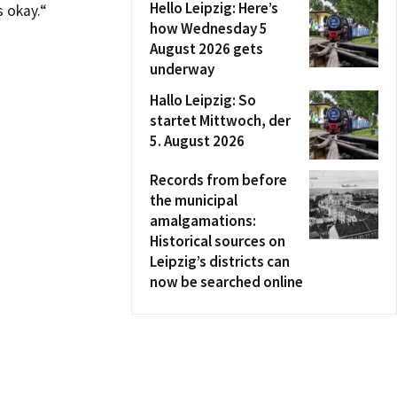
Hello Leipzig: Here’s
 okay.“
how Wednesday 5
August 2026 gets
underway
Hallo Leipzig: So
startet Mittwoch, der
5. August 2026
Records from before
the municipal
amalgamations:
Historical sources on
Leipzig’s districts can
now be searched online