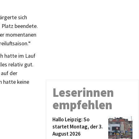
ärgerte sich
 Platz beendete.
iner momentanen
eiluftsaison.“
ch hatte im Lauf
les relativ gut.
 auf der
h hatte keine
Leserinnen
empfehlen
Hallo Leipzig: So
startet Montag, der 3.
August 2026