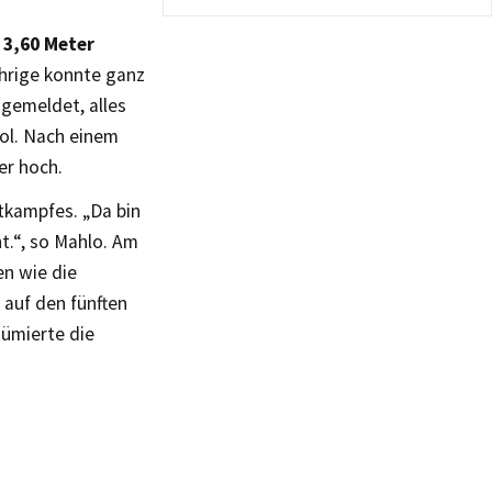
 3,60 Meter
ährige konnte ganz
 gemeldet, alles
ool. Nach einem
er hoch.
tkampfes. „Da bin
.“, so Mahlo. Am
en wie die
 auf den fünften
sümierte die