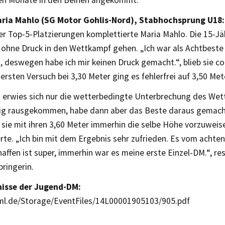
n Monate in den Beinen angekommt.“
aria Mahlo (SG Motor Gohlis-Nord), Stabhochsprung U18:
er Top-5-Platzierungen komplettierte Maria Mahlo. Die 15-J
 ohne Druck in den Wettkampf gehen. „Ich war als Achtbeste
, deswegen habe ich mir keinen Druck gemacht.“, blieb sie c
ersten Versuch bei 3,30 Meter ging es fehlerfrei auf 3,50 Met
d erwies sich nur die wetterbedingte Unterbrechung des Wet
nig rausgekommen, habe dann aber das Beste daraus gemacht
sie mit ihren 3,60 Meter immerhin die selbe Höhe vorzuweis
erte. „Ich bin mit dem Ergebnis sehr zufrieden. Es vom achten
haffen ist super, immerhin war es meine erste Einzel-DM.“, re
ingerin.
nisse der Jugend-DM:
l.de/Storage/EventFiles/14L00001905103/905.pdf