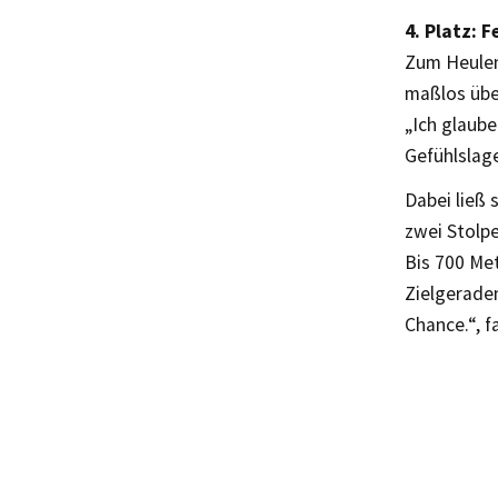
4. Platz: 
Zum Heulen
maßlos übe
„Ich glaub
Gefühlslage
Dabei ließ 
zwei Stolpe
Bis 700 Met
Zielgerade
Chance.“, 