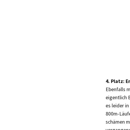
4. Platz: 
Ebenfalls 
eigentlich 
es leider i
800m-Läufer
schämen mus