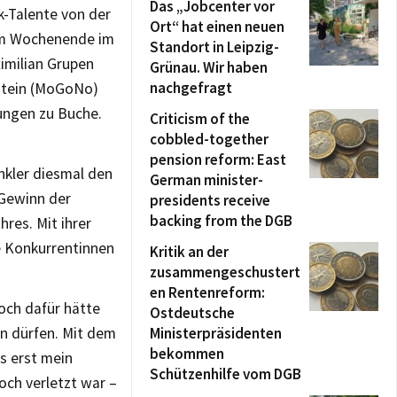
Das „Jobcenter vor
k-Talente von der
Ort“ hat einen neuen
 am Wochenende im
Standort in Leipzig-
imilian Grupen
Grünau. Wir haben
nachgefragt
nstein (MoGoNo)
ungen zu Buche.
Criticism of the
cobbled-together
pension reform: East
inkler diesmal den
German minister-
 Gewinn der
presidents receive
backing from the DGB
res. Mit ihrer
e Konkurrentinnen
Kritik an der
zusammengeschustert
en Rentenreform:
Doch dafür hätte
Ostdeutsche
n dürfen. Mit dem
Ministerpräsidenten
bekommen
s erst mein
Schützenhilfe vom DGB
och verletzt war –