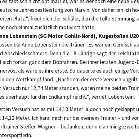
es taktisch nicht optimal lief, war es dennoch eine neue Bes
eutsche Jahresbestleistung von Marvin. Von daher bin ich ho
ten Platz.“, freut sich der Schüler, den die tolle Stimmung a
e noch einmal zusätzlich motiviert hatte.
nne Lobenstein (SG Motor Gohlis-Nord), Kugestoßen U20:
ossen bei Anne Lobenstein die Tränen. Es war ein Gemisch au
nd Abschiedsschmerz. Denn die 18-Jährige sagt der Leichtath
 sich fortan ganz dem Bobfahren. Bei ihrer letzten Jugend-
nervös, als wäre es ihre erste. So dauerte es auch einige Vers
n in den Wettkampf fand. „Nachdem der erste Versuch ungült
n Versuch nur 12,74 Meter standen, waren meine beiden Train
es überhaupt für den Endkampf reicht.“, verriet Lobenstein.
erten Versuch hat es mit 14,10 Meter ja doch noch geklappt 
 14,12 Meter. Ich kann mich nur bei meinem Trainer – und vor
trainer Steffen Wagner – bedanken, der nie an mir gezweifelt
ntersportlerin.