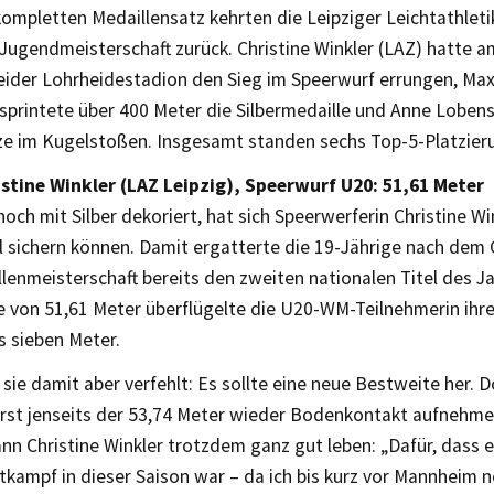
ompletten Medaillensatz kehrten die Leipziger Leichtathleti
Jugendmeisterschaft zurück. Christine Winkler (LAZ) hatte
ider Lohrheidestadion den Sieg im Speerwurf errungen, Max
rsprintete über 400 Meter die Silbermedaille und Anne Lobe
ze im Kugelstoßen. Insgesamt standen sechs Top-5-Platzier
stine Winkler (LAZ Leipzig), Speerwurf U20: 51,61 Meter
noch mit Silber dekoriert, hat sich Speerwerferin Christine W
el sichern können. Damit ergatterte die 19-Jährige nach dem
enmeisterschaft bereits den zweiten nationalen Titel des Jah
e von 51,61 Meter überflügelte die U20-WM-Teilnehmerin ihr
s sieben Meter.
t sie damit aber verfehlt: Es sollte eine neue Bestweite her. 
erst jenseits der 53,74 Meter wieder Bodenkontakt aufnehme
nn Christine Winkler trotzdem ganz gut leben: „Dafür, dass e
tkampf in dieser Saison war – da ich bis kurz vor Mannheim n