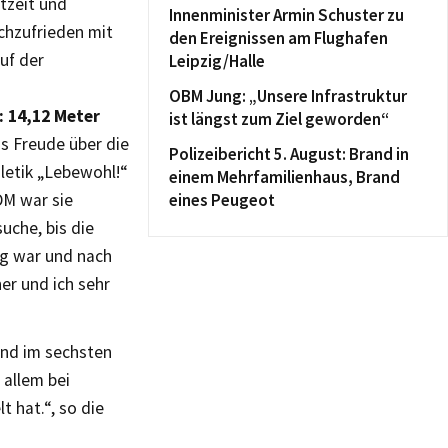
tzeit und
Innenminister Armin Schuster zu
chzufrieden mit
den Ereignissen am Flughafen
uf der
Leipzig/Halle
OBM Jung: „Unsere Infrastruktur
 14,12 Meter
ist längst zum Ziel geworden“
s Freude über die
Polizeibericht 5. August: Brand in
letik „Lebewohl!“
einem Mehrfamilienhaus, Brand
DM war sie
eines Peugeot
uche, bis die
ig war und nach
er und ich sehr
und im sechsten
 allem bei
 hat.“, so die