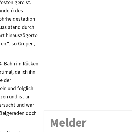
esten gereist.
kunden) des
ohrheidestadion
luss stand durch
art hinauszögerte.
ren.“, so Grupen,
 4. Bahn im Rücken
timal, da ich ihn
e der
in und folglich
zen und ist an
versucht und war
 Zielgeraden doch
Melder