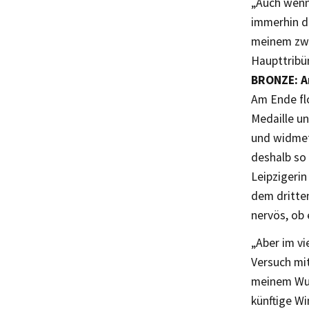
„Auch wenn 
immerhin d
meinem zwei
Haupttribün
BRONZE: A
Am Ende fl
Medaille u
und widmet
deshalb so 
Leipzigeri
dem dritte
nervös, ob 
„Aber im vi
Versuch mit
meinem Wurf
künftige Wi