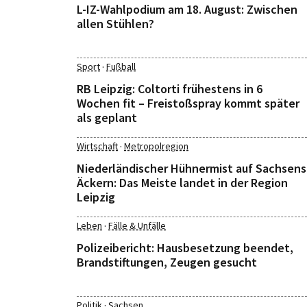
L-IZ-Wahlpodium am 18. August: Zwischen
allen Stühlen?
·
Sport
Fußball
RB Leipzig: Coltorti frühestens in 6
Wochen fit – Freistoßspray kommt später
als geplant
·
Wirtschaft
Metropolregion
Niederländischer Hühnermist auf Sachsens
Äckern: Das Meiste landet in der Region
Leipzig
·
Leben
Fälle & Unfälle
Polizeibericht: Hausbesetzung beendet,
Brandstiftungen, Zeugen gesucht
·
Politik
Sachsen