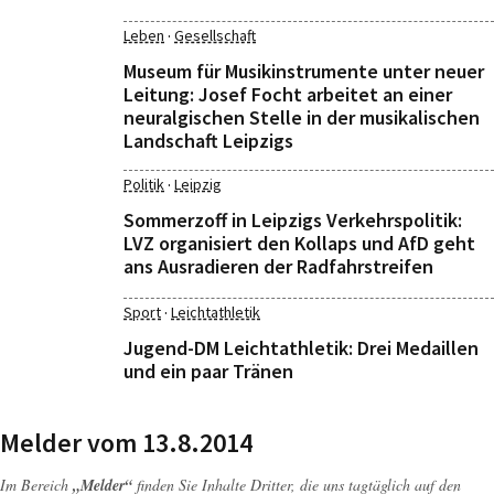
·
Leben
Gesellschaft
Museum für Musikinstrumente unter neuer
Leitung: Josef Focht arbeitet an einer
neuralgischen Stelle in der musikalischen
Landschaft Leipzigs
·
Politik
Leipzig
Sommerzoff in Leipzigs Verkehrspolitik:
LVZ organisiert den Kollaps und AfD geht
ans Ausradieren der Radfahrstreifen
·
Sport
Leichtathletik
Jugend-DM Leichtathletik: Drei Medaillen
und ein paar Tränen
Melder vom 13.8.2014
Im Bereich
„Melder“
finden Sie Inhalte Dritter, die uns tagtäglich auf den