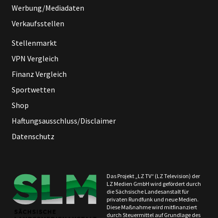
Werbung/Mediadaten
Verkaufsstellen
Stellenmarkt
VPN Vergleich
Finanz Vergleich
Sportwetten
Shop
Haftungsausschluss/Disclaimer
Datenschutz
Das Projekt „LZ TV“ (LZ Television) der
LZ Medien GmbH wird gefördert durch
die Sächsische Landesanstalt für
privaten Rundfunk und neue Medien.
Diese Maßnahme wird mitfinanziert
durch Steuermittel auf Grundlage des