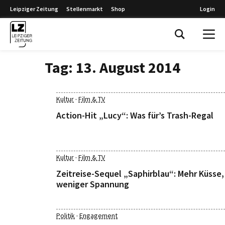
Leipziger Zeitung
Stellenmarkt
Shop
Login
Leipziger Zeitung
Tag:
13. August 2014
·
Kultur
Film & TV
Action-Hit „Lucy“: Was für’s Trash-Regal
·
Kultur
Film & TV
Zeitreise-Sequel „Saphirblau“: Mehr Küsse,
weniger Spannung
·
Politik
Engagement