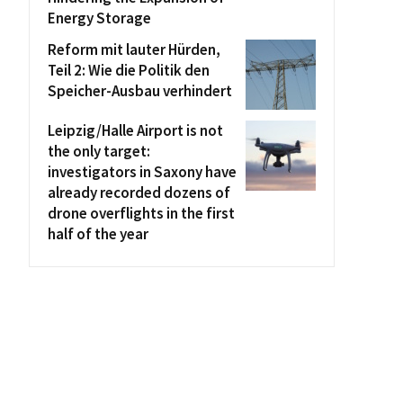
Energy Storage
Reform mit lauter Hürden,
Teil 2: Wie die Politik den
Speicher-Ausbau verhindert
Leipzig/Halle Airport is not
the only target:
investigators in Saxony have
already recorded dozens of
drone overflights in the first
half of the year