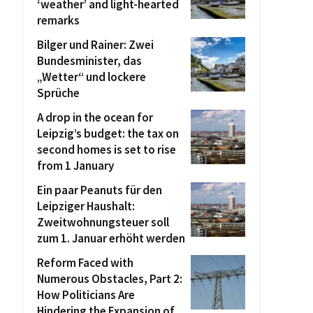
‘weather’ and light-hearted
remarks
Bilger und Rainer: Zwei
Bundesminister, das
„Wetter“ und lockere
Sprüche
A drop in the ocean for
Leipzig’s budget: the tax on
second homes is set to rise
from 1 January
Ein paar Peanuts für den
Leipziger Haushalt:
Zweitwohnungsteuer soll
zum 1. Januar erhöht werden
Reform Faced with
Numerous Obstacles, Part 2:
How Politicians Are
Hindering the Expansion of