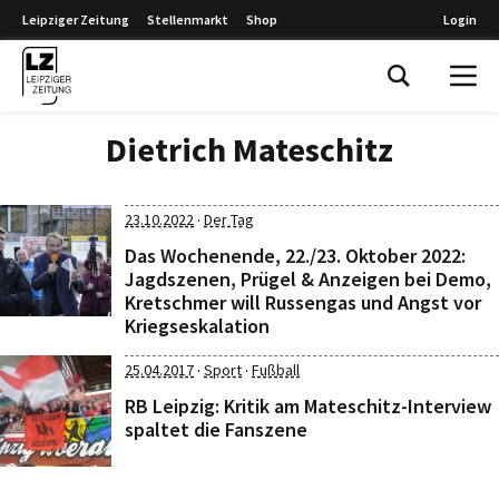
Leipziger Zeitung
Stellenmarkt
Shop
Login
Leipziger Zeitung
Dietrich Mateschitz
·
23.10.2022
Der Tag
Das Wochenende, 22./23. Oktober 2022:
Jagdszenen, Prügel & Anzeigen bei Demo,
Kretschmer will Russengas und Angst vor
Kriegseskalation
·
·
25.04.2017
Sport
Fußball
RB Leipzig: Kritik am Mateschitz-Interview
spaltet die Fanszene