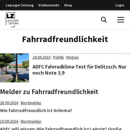
Leipziger Zeitung
Stellenmarkt
Shop
Login
Leipziger Zeitung
Fahrradfreundlichkeit
·
·
24.04.2023
Politik
Region
ADFC Fahrradklima-Test für Delitzsch: Nur
noch Note 3,9
Melder zu Fahrradfreundlichkeit
·
28.09.2024
Wortmelder
Wie fahrradfreundlich ist Grimma?
·
10.09.2024
Wortmelder
ADFC will wissen: Wie fahrradfreundlich ist Leipzig? Große