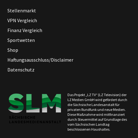
Stellenmarkt
VPN Vergleich
Finanz Vergleich
Sportwetten
Shop
Haftungsausschluss/Disclaimer
Datenschutz
Das Projekt „LZ TV“ (LZ Television) der
LZ Medien GmbH wird gefördert durch
die Sächsische Landesanstalt für
privaten Rundfunk und neue Medien.
Diese Maßnahme wird mitfinanziert
durch Steuermittel auf Grundlage des
vom Sächsischen Landtag
beschlossenen Haushaltes.