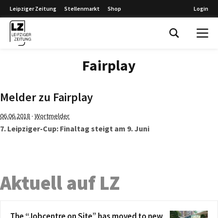
Leipziger Zeitung
Stellenmarkt
Shop
Login
Leipziger Zeitung
Fairplay
Melder zu Fairplay
·
06.06.2018
Wortmelder
7. Leipziger-Cup: Finaltag steigt am 9. Juni
Aktuell auf LZ
The “Jobcentre on Site” has moved to new