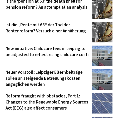
Is the ‘pension at 63’ the death knell for
pension reform? An attempt at an analysis
Ist die „Rente mit 63“ der Tod der
Rentenreform? Versuch einer Annäherung
New initiative: Childcare fees in Leipzig to
be adjusted to reflect rising childcare costs
Neuer Vorstoß: Leipziger Elternbeiträge
sollen an steigende Betreuungskosten
angeglichen werden
Reform fraught with obstacles, Part 1:
Changes to the Renewable Energy Sources
Act (EEG) also affect consumers