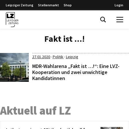
Leipziger Zeitung
Stellenmarkt
Shop
Login
Leipziger Zeitung
Fakt ist ...!
·
·
27.01.2020
Politik
Leipzig
MDR-Wahlarena „Fakt ist …!“: Eine LVZ-
Kooperation und zwei unwichtige
Kandidatinnen
Aktuell auf LZ