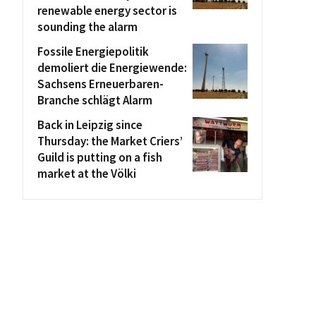
renewable energy sector is
sounding the alarm
Fossile Energiepolitik
demoliert die Energiewende:
Sachsens Erneuerbaren-
Branche schlägt Alarm
Back in Leipzig since
Thursday: the Market Criers’
Guild is putting on a fish
market at the Völki