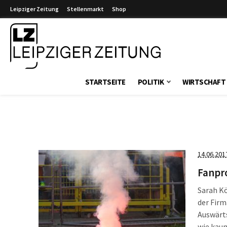
Leipziger Zeitung
Stellenmarkt
Shop
Leipziger Zeitung
STARTSEITE
POLITIK
WIRTSCHAFT
14.06.201
Fanpro
Sarah Kö
der Firm
Auswärts
wie kaum