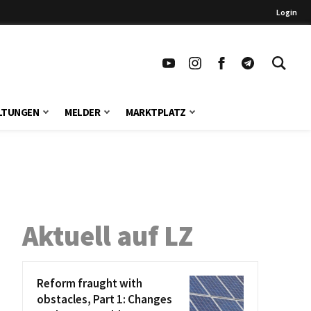
Login
LTUNGEN
MELDER
MARKTPLATZ
Aktuell auf LZ
Reform fraught with
obstacles, Part 1: Changes