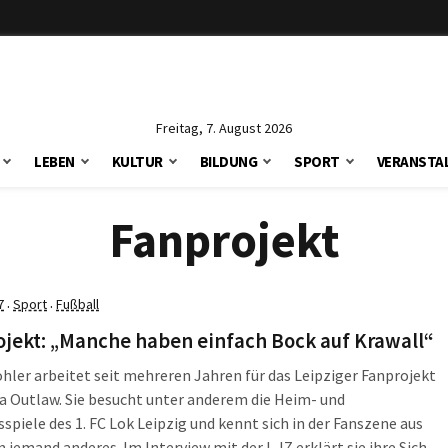
Freitag, 7. August 2026
LEBEN
KULTUR
BILDUNG
SPORT
VERANSTA
Fanprojekt
7
Sport
Fußball
·
·
jekt: „Manche haben einfach Bock auf Krawall“
hler arbeitet seit mehreren Jahren für das Leipziger Fanprojekt
a Outlaw. Sie besucht unter anderem die Heim- und
spiele des 1. FC Lok Leipzig und kennt sich in der Fanszene aus
 jemand anderes. Im Interview mit der L-IZ erklärt sie ihre Sicht