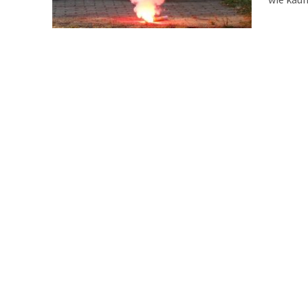
der Ding
und wies