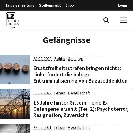
Leipziger Zeitung
Stellenmarkt
Shop
Login
Leipziger Zeitung
Gefängnisse
·
·
25.02.2022
Politik
Sachsen
Ersatzfreiheitsstrafen bringen nichts:
Linke fordert die baldige
Entkriminalisierung von Bagatelldelikten
·
·
15.02.2022
Leben
Gesellschaft
15 Jahre hinter Gittern – eine Ex-
Gefangene erzählt (Teil 2): Psychoterror,
Resignation, Zuversicht
·
·
28.12.2021
Leben
Gesellschaft