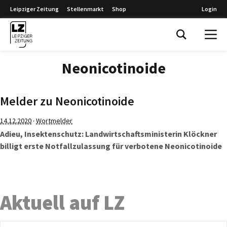
Leipziger Zeitung
Stellenmarkt
Shop
Login
Leipziger Zeitung
Neonicotinoide
Melder zu Neonicotinoide
·
14.12.2020
Wortmelder
Adieu, Insektenschutz: Landwirtschaftsministerin Klöckner
billigt erste Notfallzulassung für verbotene Neonicotinoide
Aktuell auf LZ