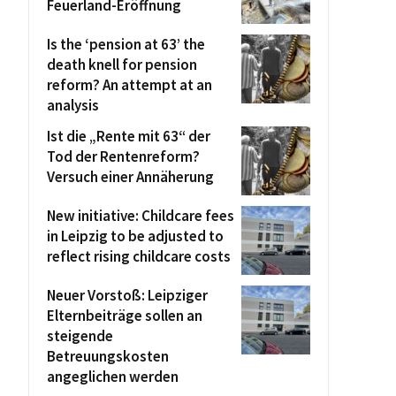
Feuerland-Eröffnung
Is the ‘pension at 63’ the
death knell for pension
reform? An attempt at an
analysis
Ist die „Rente mit 63“ der
Tod der Rentenreform?
Versuch einer Annäherung
New initiative: Childcare fees
in Leipzig to be adjusted to
reflect rising childcare costs
Neuer Vorstoß: Leipziger
Elternbeiträge sollen an
steigende
Betreuungskosten
angeglichen werden