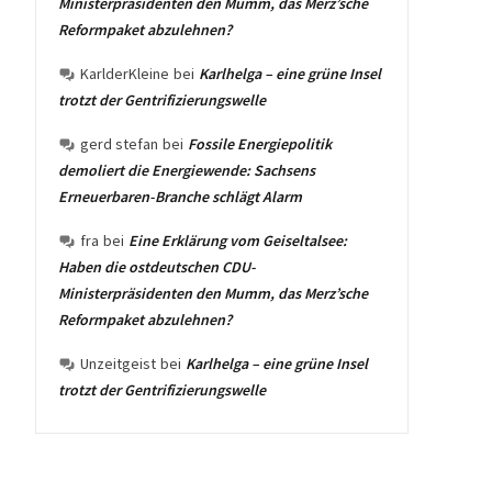
Ministerpräsidenten den Mumm, das Merz’sche
Reformpaket abzulehnen?
KarlderKleine
bei
Karlhelga – eine grüne Insel
trotzt der Gentrifizierungswelle
gerd stefan
bei
Fossile Energiepolitik
demoliert die Energiewende: Sachsens
Erneuerbaren-Branche schlägt Alarm
fra
bei
Eine Erklärung vom Geiseltalsee:
Haben die ostdeutschen CDU-
Ministerpräsidenten den Mumm, das Merz’sche
Reformpaket abzulehnen?
Unzeitgeist
bei
Karlhelga – eine grüne Insel
trotzt der Gentrifizierungswelle