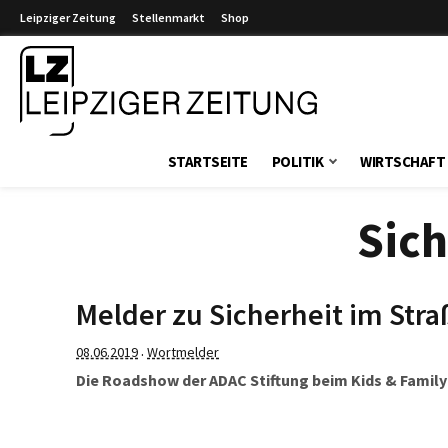
Leipziger Zeitung
Stellenmarkt
Shop
Leipziger Zeitung
STARTSEITE
POLITIK
WIRTSCHAFT
Sich
Melder zu Sicherheit im Str
08.06.2019
Wortmelder
·
Die Roadshow der ADAC Stiftung beim Kids & Family 