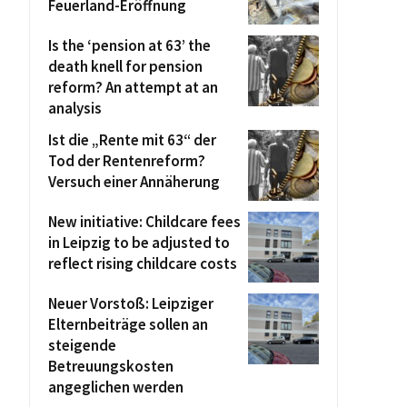
Feuerland-Eröffnung
Is the ‘pension at 63’ the
death knell for pension
reform? An attempt at an
analysis
Ist die „Rente mit 63“ der
Tod der Rentenreform?
Versuch einer Annäherung
New initiative: Childcare fees
in Leipzig to be adjusted to
reflect rising childcare costs
Neuer Vorstoß: Leipziger
Elternbeiträge sollen an
steigende
Betreuungskosten
angeglichen werden