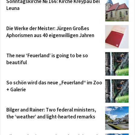
Sonntagskirche № 166: Kirche Kreypau bei
Leuna
Die Werke der Meister: Jürgen Großes
Aphorismen aus 40 eigenwilligen Jahren
The new ‘Feuerland’ is going to be so
beautiful
So schön wird das neue „Feuerland“ im Zoo
+ Galerie
Bilger and Rainer: Two federal ministers,
the ‘weather’ and light-hearted remarks