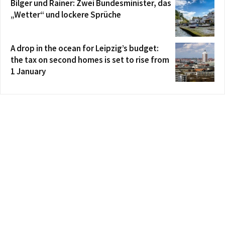
Bilger und Rainer: Zwei Bundesminister, das
„Wetter“ und lockere Sprüche
A drop in the ocean for Leipzig’s budget:
the tax on second homes is set to rise from
1 January