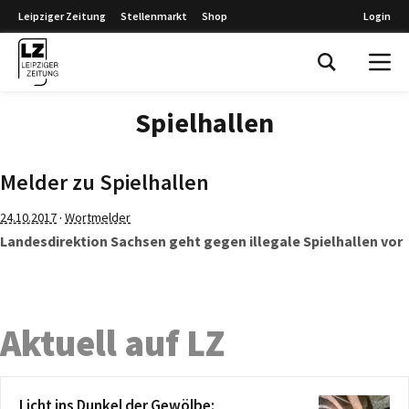
Leipziger Zeitung
Stellenmarkt
Shop
Login
Leipziger Zeitung
Spielhallen
Melder zu Spielhallen
·
24.10.2017
Wortmelder
Landesdirektion Sachsen geht gegen illegale Spielhallen vor
Aktuell auf LZ
Licht ins Dunkel der Gewölbe: