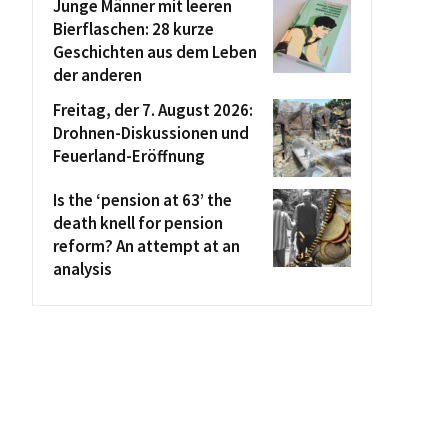
Junge Männer mit leeren
Bierflaschen: 28 kurze
Geschichten aus dem Leben
der anderen
Freitag, der 7. August 2026:
Drohnen-Diskussionen und
Feuerland-Eröffnung
Is the ‘pension at 63’ the
death knell for pension
reform? An attempt at an
analysis