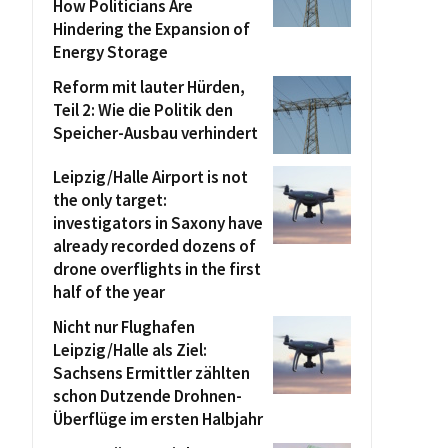
How Politicians Are
Hindering the Expansion of
Energy Storage
Reform mit lauter Hürden,
Teil 2: Wie die Politik den
Speicher-Ausbau verhindert
Leipzig/Halle Airport is not
the only target:
investigators in Saxony have
already recorded dozens of
drone overflights in the first
half of the year
Nicht nur Flughafen
Leipzig/Halle als Ziel:
Sachsens Ermittler zählten
schon Dutzende Drohnen-
Überflüge im ersten Halbjahr