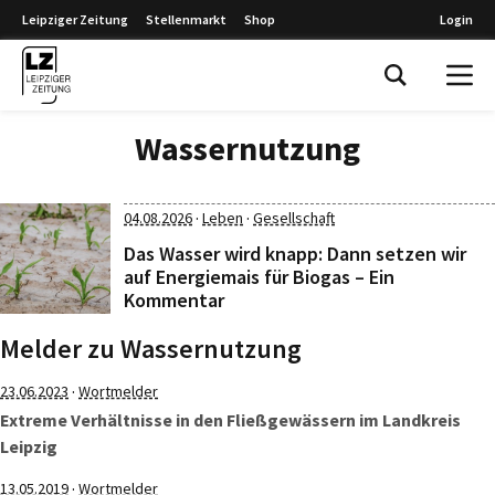
Leipziger Zeitung
Stellenmarkt
Shop
Login
Leipziger Zeitung
Wassernutzung
·
·
04.08.2026
Leben
Gesellschaft
Das Wasser wird knapp: Dann setzen wir
auf Energiemais für Biogas – Ein
Kommentar
Melder zu Wassernutzung
·
23.06.2023
Wortmelder
Extreme Verhältnisse in den Fließgewässern im Landkreis
Leipzig
·
13.05.2019
Wortmelder