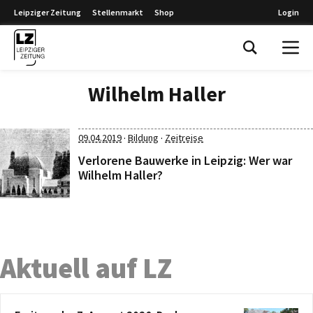
Leipziger Zeitung
Stellenmarkt
Shop
Login
Leipziger Zeitung
Wilhelm Haller
·
·
09.04.2019
Bildung
Zeitreise
Verlorene Bauwerke in Leipzig: Wer war
Wilhelm Haller?
Aktuell auf LZ