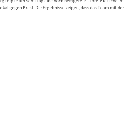
rg folgte am Samstag eine noch heftigere 19-Tore-Klatsche im
kal gegen Brest. Die Ergebnisse zeigen, dass das Team mit der
gen Personalsituation an der Grenze der Wettbewerbsfähigkeit
en ist. "Ich glaube, wir müssen die Erwartungen endlich mal
hrauben und uns damit abfinden, dass andere Zeiten eingezogen
ordert Nationalspielerin Saskia Lang.