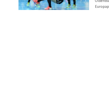
Oldenbu
Europapo
derzeiti
angekomm
zurücksc
sind", f