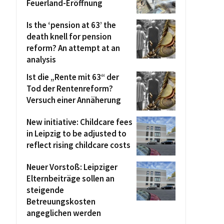
Feuerland-Eröffnung
Is the ‘pension at 63’ the
death knell for pension
reform? An attempt at an
analysis
Ist die „Rente mit 63“ der
Tod der Rentenreform?
Versuch einer Annäherung
New initiative: Childcare fees
in Leipzig to be adjusted to
reflect rising childcare costs
Neuer Vorstoß: Leipziger
Elternbeiträge sollen an
steigende
Betreuungskosten
angeglichen werden