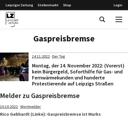
Leipziger Zeitung
Stellenmarkt
Shop
Login
Leipziger Zeitung
Gaspreisbremse
·
14.11.2022
Der Tag
Montag, der 14. November 2022: (Vorerst)
kein Bürgergeld, Soforthilfe für Gas- und
Fernwärmekunden und hunderte
Protestierende auf Leipzigs Straßen
Melder zu Gaspreisbremse
·
10.10.2022
Wortmelder
Rico Gebhardt (Linke): Gaspreisbremse ist Murks