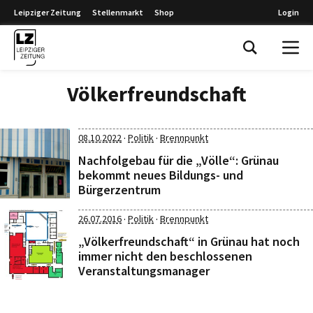
Leipziger Zeitung
Stellenmarkt
Shop
Login
Leipziger Zeitung
Völkerfreundschaft
·
·
08.10.2022
Politik
Brennpunkt
Nachfolgebau für die „Völle“: Grünau
bekommt neues Bildungs- und
Bürgerzentrum
·
·
26.07.2016
Politik
Brennpunkt
„Völkerfreundschaft“ in Grünau hat noch
immer nicht den beschlossenen
Veranstaltungsmanager