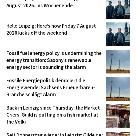
August 2026, ins Wochenende
Hello Leipzig: Here’s how Friday 7 August
2026 kicks off the weekend
Fossil fuel energy policy is undermining the
energy transition: Saxony’s renewable
energy sector is sounding the alarm
Fossile Energiepolitik demoliert die
Energiewende: Sachsens Erneuerbaren-
Branche schlägt Alarm
Back in Leipzig since Thursday: the Market
Criers’ Guild is putting on a fish market at
the Völki
Seit Donnerstag wieder in Leipzig: Gilde der