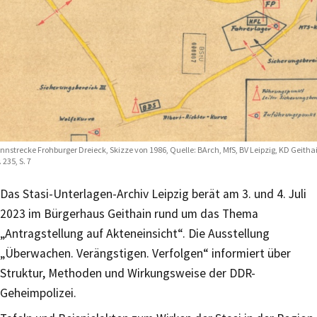
nnstrecke Frohburger Dreieck, Skizze von 1986, Quelle: BArch, MfS, BV Leipzig, KD Geitha
. 235, S. 7
Das Stasi-Unterlagen-Archiv Leipzig berät am 3. und 4. Juli
2023 im Bürgerhaus Geithain rund um das Thema
„Antragstellung auf Akteneinsicht“. Die Ausstellung
„Überwachen. Verängstigen. Verfolgen“ informiert über
Struktur, Methoden und Wirkungsweise der DDR-
Geheimpolizei.