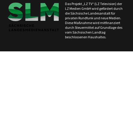
Das Projekt „LZ TV“ (LZ Television) der
LZ Medien GmbH wird gefördert durch
die Sächsische Landesanstalt für
privaten Rundfunk und neue Medien.
Diese Maßnahme wird mitfinanziert
durch Steuermittel auf Grundlage des
vom Sächsischen Landtag
beschlossenen Haushaltes.