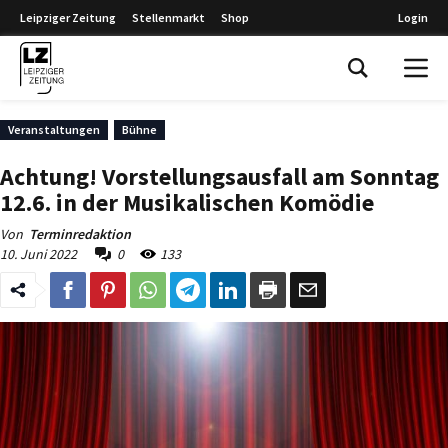
Leipziger Zeitung
Stellenmarkt
Shop
Login
Leipziger Zeitung
Veranstaltungen
Bühne
Achtung! Vorstellungsausfall am Sonntag
12.6. in der Musikalischen Komödie
Von
Terminredaktion
10. Juni 2022
0
133