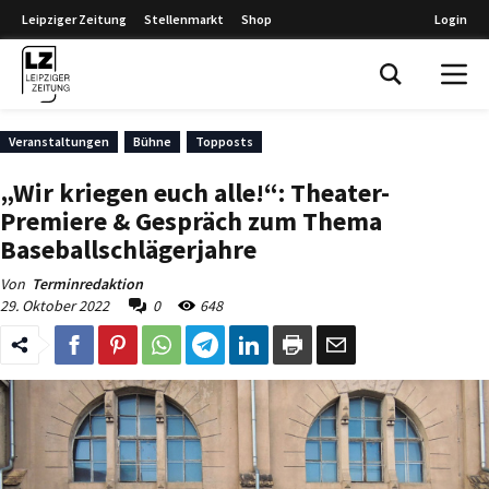
Leipziger Zeitung
Stellenmarkt
Shop
Login
Leipziger Zeitung
Veranstaltungen
Bühne
Topposts
„Wir kriegen euch alle!“: Theater-
Premiere & Gespräch zum Thema
Baseballschlägerjahre
Von
Terminredaktion
29. Oktober 2022
0
648