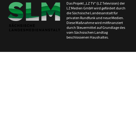
Das Projekt „LZ TV“ (LZ Television) der
LZ Medien GmbH wird gefördert durch
die Sächsische Landesanstalt für
privaten Rundfunk und neue Medien.
Diese Maßnahme wird mitfinanziert
durch Steuermittel auf Grundlage des
vom Sächsischen Landtag
beschlossenen Haushaltes.