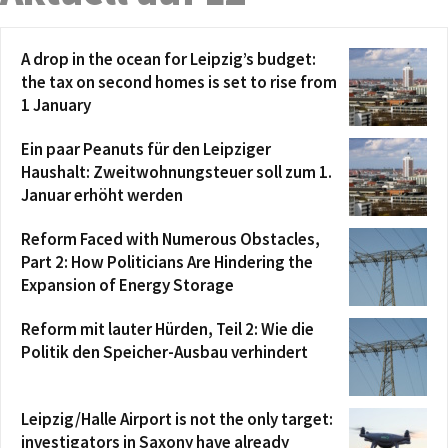
A drop in the ocean for Leipzig’s budget:
the tax on second homes is set to rise from
1 January
Ein paar Peanuts für den Leipziger
Haushalt: Zweitwohnungsteuer soll zum 1.
Januar erhöht werden
Reform Faced with Numerous Obstacles,
Part 2: How Politicians Are Hindering the
Expansion of Energy Storage
Reform mit lauter Hürden, Teil 2: Wie die
Politik den Speicher-Ausbau verhindert
Leipzig/Halle Airport is not the only target:
investigators in Saxony have already