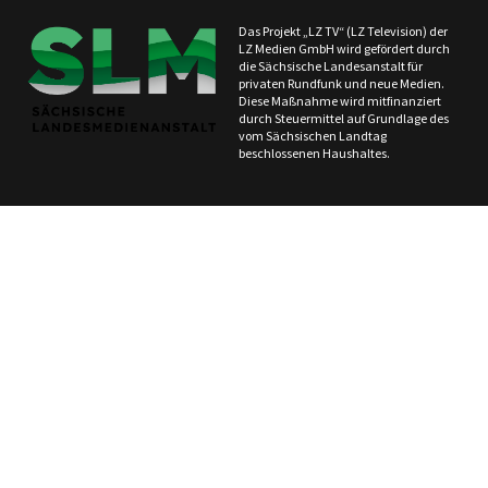
Das Projekt „LZ TV“ (LZ Television) der
LZ Medien GmbH wird gefördert durch
die Sächsische Landesanstalt für
privaten Rundfunk und neue Medien.
Diese Maßnahme wird mitfinanziert
durch Steuermittel auf Grundlage des
vom Sächsischen Landtag
beschlossenen Haushaltes.