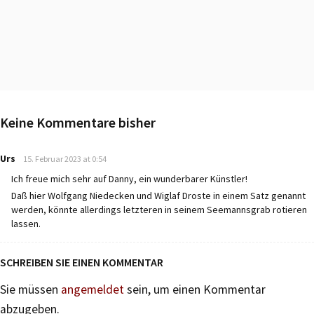
Keine Kommentare bisher
says:
Urs
15. Februar 2023 at 0:54
Ich freue mich sehr auf Danny, ein wunderbarer Künstler!
Daß hier Wolfgang Niedecken und Wiglaf Droste in einem Satz genannt
werden, könnte allerdings letzteren in seinem Seemannsgrab rotieren
lassen.
SCHREIBEN SIE EINEN KOMMENTAR
Sie müssen
angemeldet
sein, um einen Kommentar
abzugeben.