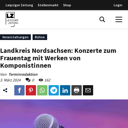
Leipziger Zeitung
Stellenmarkt
Shop
Login
Leipziger Zeitung
Veranstaltungen
Bühne
Landkreis Nordsachsen: Konzerte zum
Frauentag mit Werken von
Komponistinnen
Von
Terminredaktion
3. März 2024
0
162