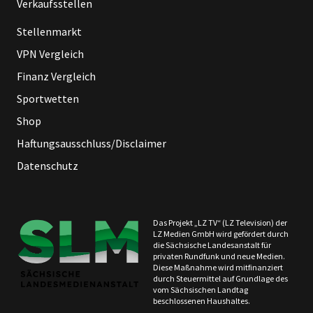
Verkaufsstellen
Stellenmarkt
VPN Vergleich
Finanz Vergleich
Sportwetten
Shop
Haftungsausschluss/Disclaimer
Datenschutz
Das Projekt „LZ TV“ (LZ Television) der
LZ Medien GmbH wird gefördert durch
die Sächsische Landesanstalt für
privaten Rundfunk und neue Medien.
Diese Maßnahme wird mitfinanziert
durch Steuermittel auf Grundlage des
vom Sächsischen Landtag
beschlossenen Haushaltes.