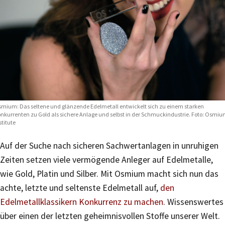
mium: Das seltene und glänzende Edelmetall entwickelt sich zu einem starken
nkurrenten zu Gold als sichere Anlage und selbst in der Schmuckindustrie. Foto: Osmiu
stitute
Auf der Suche nach sicheren Sachwertanlagen in unruhigen
Zeiten setzen viele vermögende Anleger auf Edelmetalle,
wie Gold, Platin und Silber. Mit Osmium macht sich nun das
achte, letzte und seltenste Edelmetall auf,
den
Edelmetallklassikern Konkurrenz zu machen
. Wissenswertes
über einen der letzten geheimnisvollen Stoffe unserer Welt.