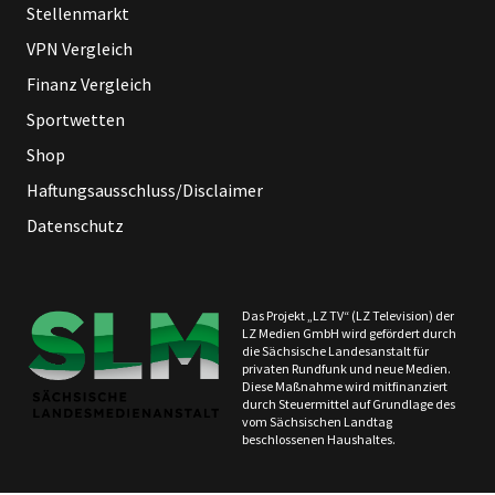
Stellenmarkt
VPN Vergleich
Finanz Vergleich
Sportwetten
Shop
Haftungsausschluss/Disclaimer
Datenschutz
Das Projekt „LZ TV“ (LZ Television) der
LZ Medien GmbH wird gefördert durch
die Sächsische Landesanstalt für
privaten Rundfunk und neue Medien.
Diese Maßnahme wird mitfinanziert
durch Steuermittel auf Grundlage des
vom Sächsischen Landtag
beschlossenen Haushaltes.