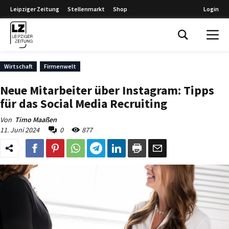
Leipziger Zeitung
Stellenmarkt
Shop
Login
Leipziger Zeitung
Wirtschaft
Firmenwelt
Neue Mitarbeiter über Instagram: Tipps
für das Social Media Recruiting
Von
Timo Maaßen
11. Juni 2024
0
877