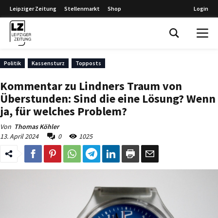
Leipziger Zeitung
Stellenmarkt
Shop
Login
Leipziger Zeitung
Politik
Kassensturz
Topposts
Kommentar zu Lindners Traum von
Überstunden: Sind die eine Lösung? Wenn
ja, für welches Problem?
Von
Thomas Köhler
13. April 2024
0
1025