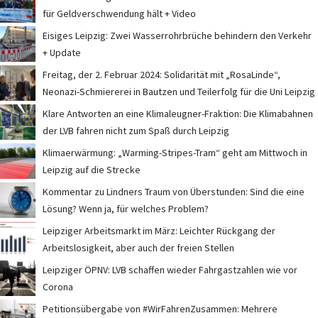
für Geldverschwendung hält + Video
Eisiges Leipzig: Zwei Wasserrohrbrüche behindern den Verkehr
+ Update
Freitag, der 2. Februar 2024: Solidarität mit „RosaLinde“,
Neonazi-Schmiererei in Bautzen und Teilerfolg für die Uni Leipzig
Klare Antworten an eine Klimaleugner-Fraktion: Die Klimabahnen
der LVB fahren nicht zum Spaß durch Leipzig
Klimaerwärmung: „Warming-Stripes-Tram“ geht am Mittwoch in
Leipzig auf die Strecke
Kommentar zu Lindners Traum von Überstunden: Sind die eine
Lösung? Wenn ja, für welches Problem?
Leipziger Arbeitsmarkt im März: Leichter Rückgang der
Arbeitslosigkeit, aber auch der freien Stellen
Leipziger ÖPNV: LVB schaffen wieder Fahrgastzahlen wie vor
Corona
Petitionsübergabe von #WirFahrenZusammen: Mehrere