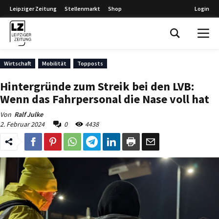
Leipziger Zeitung
Stellenmarkt
Shop
Login
Leipziger Zeitung
Wirtschaft
Mobilität
Topposts
Hintergründe zum Streik bei den LVB:
Wenn das Fahrpersonal die Nase voll hat
Von
Ralf Julke
2. Februar 2024
0
4438