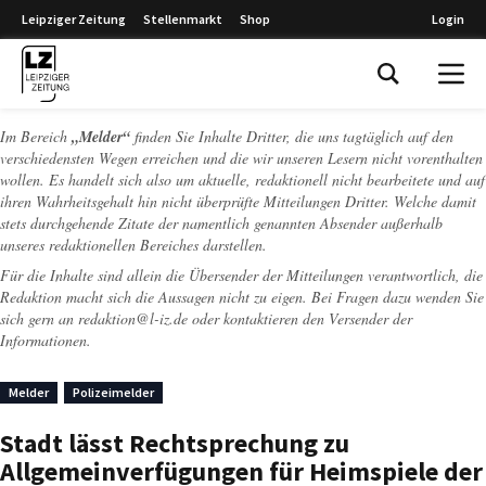
Leipziger Zeitung
Stellenmarkt
Shop
Login
Leipziger Zeitung
Im Bereich
„Melder“
finden Sie Inhalte Dritter, die uns tagtäglich auf den
verschiedensten Wegen erreichen und die wir unseren Lesern nicht vorenthalten
wollen. Es handelt sich also um aktuelle, redaktionell nicht bearbeitete und auf
ihren Wahrheitsgehalt hin nicht überprüfte Mitteilungen Dritter. Welche damit
stets durchgehende Zitate der namentlich genannten Absender außerhalb
unseres redaktionellen Bereiches darstellen.
Für die Inhalte sind allein die Übersender der Mitteilungen verantwortlich, die
Redaktion macht sich die Aussagen nicht zu eigen. Bei Fragen dazu wenden Sie
sich gern an
redaktion@l-iz.de
oder kontaktieren den Versender der
Informationen.
Melder
Polizeimelder
Stadt lässt Rechtsprechung zu
Allgemeinverfügungen für Heimspiele der