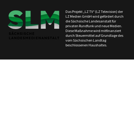
Das Projekt „LZ TV“ (LZ Television) der
LZ Medien GmbH wird gefördert durch
die Sächsische Landesanstalt für
privaten Rundfunk und neue Medien.
Diese Maßnahme wird mitfinanziert
durch Steuermittel auf Grundlage des
vom Sächsischen Landtag
beschlossenen Haushaltes.