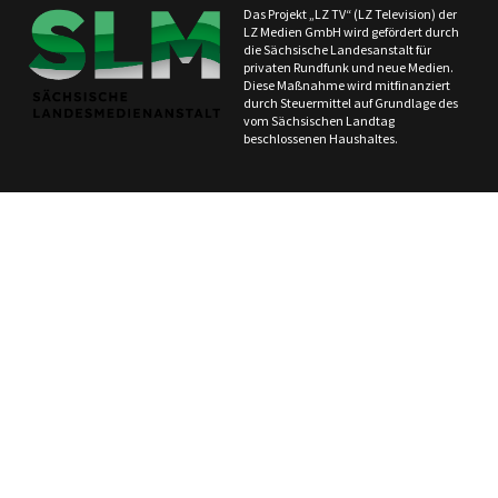
Das Projekt „LZ TV“ (LZ Television) der
LZ Medien GmbH wird gefördert durch
die Sächsische Landesanstalt für
privaten Rundfunk und neue Medien.
Diese Maßnahme wird mitfinanziert
durch Steuermittel auf Grundlage des
vom Sächsischen Landtag
beschlossenen Haushaltes.