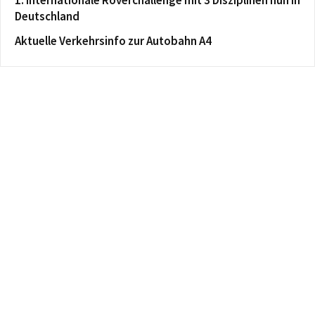
1. Internationale Roverchallenge mit 3 Disziplinen nun in
Deutschland
Aktuelle Verkehrsinfo zur Autobahn A4