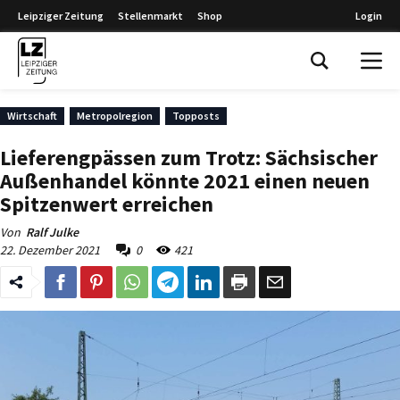
Leipziger Zeitung
Stellenmarkt
Shop
Login
Leipziger Zeitung
Wirtschaft
Metropolregion
Topposts
Lieferengpässen zum Trotz: Sächsischer
Außenhandel könnte 2021 einen neuen
Spitzenwert erreichen
Von
Ralf Julke
22. Dezember 2021
0
421