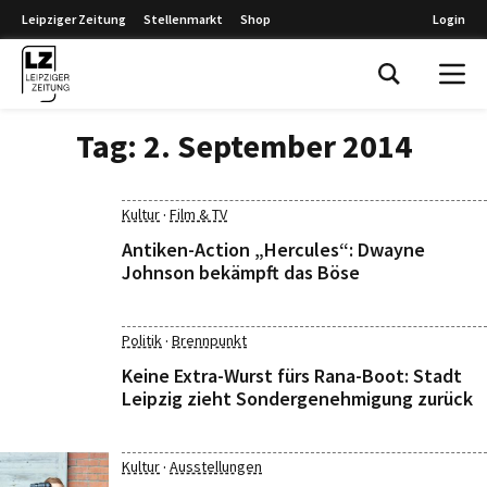
Leipziger Zeitung
Stellenmarkt
Shop
Login
Leipziger Zeitung
Tag:
2. September 2014
·
Kultur
Film & TV
Antiken-Action „Hercules“: Dwayne
Johnson bekämpft das Böse
·
Politik
Brennpunkt
Keine Extra-Wurst fürs Rana-Boot: Stadt
Leipzig zieht Sondergenehmigung zurück
·
Kultur
Ausstellungen