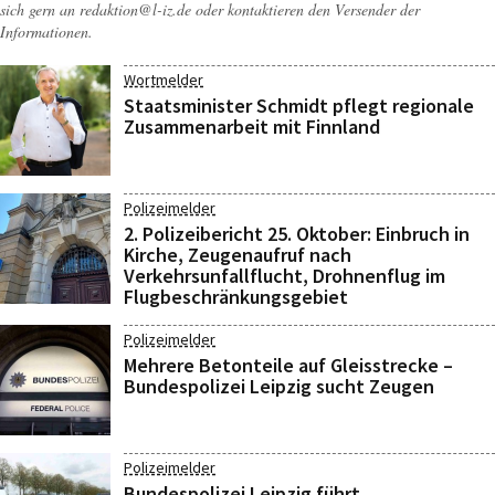
sich gern an
redaktion@l-iz.de
oder kontaktieren den Versender der
Informationen.
Wortmelder
Staatsminister Schmidt pflegt regionale
Zusammenarbeit mit Finnland
Polizeimelder
2. Polizeibericht 25. Oktober: Einbruch in
Kirche, Zeugenaufruf nach
Verkehrsunfallflucht, Drohnenflug im
Flugbeschränkungsgebiet
Polizeimelder
Mehrere Betonteile auf Gleisstrecke –
Bundespolizei Leipzig sucht Zeugen
Polizeimelder
Bundespolizei Leipzig führt