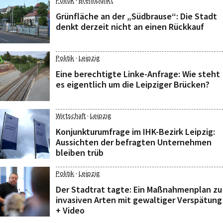
·
Politik
Brennpunkt
Grünfläche an der „Südbrause“: Die Stadt
denkt derzeit nicht an einen Rückkauf
·
Politik
Leipzig
Eine berechtigte Linke-Anfrage: Wie steht
es eigentlich um die Leipziger Brücken?
·
Wirtschaft
Leipzig
Konjunkturumfrage im IHK-Bezirk Leipzig:
Aussichten der befragten Unternehmen
bleiben trüb
·
Politik
Leipzig
Der Stadtrat tagte: Ein Maßnahmenplan zu
invasiven Arten mit gewaltiger Verspätung
+ Video