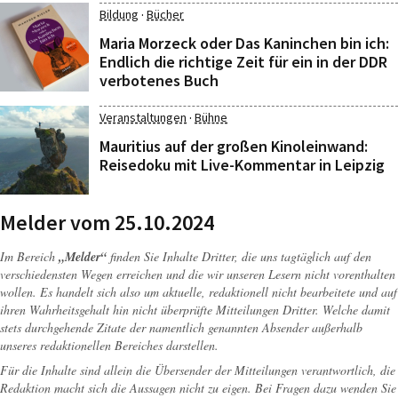
·
Bildung
Bücher
Maria Morzeck oder Das Kaninchen bin ich:
Endlich die richtige Zeit für ein in der DDR
verbotenes Buch
·
Veranstaltungen
Bühne
Mauritius auf der großen Kinoleinwand:
Reisedoku mit Live-Kommentar in Leipzig
Melder vom 25.10.2024
Im Bereich
„Melder“
finden Sie Inhalte Dritter, die uns tagtäglich auf den
verschiedensten Wegen erreichen und die wir unseren Lesern nicht vorenthalten
wollen. Es handelt sich also um aktuelle, redaktionell nicht bearbeitete und auf
ihren Wahrheitsgehalt hin nicht überprüfte Mitteilungen Dritter. Welche damit
stets durchgehende Zitate der namentlich genannten Absender außerhalb
unseres redaktionellen Bereiches darstellen.
Für die Inhalte sind allein die Übersender der Mitteilungen verantwortlich, die
Redaktion macht sich die Aussagen nicht zu eigen. Bei Fragen dazu wenden Sie