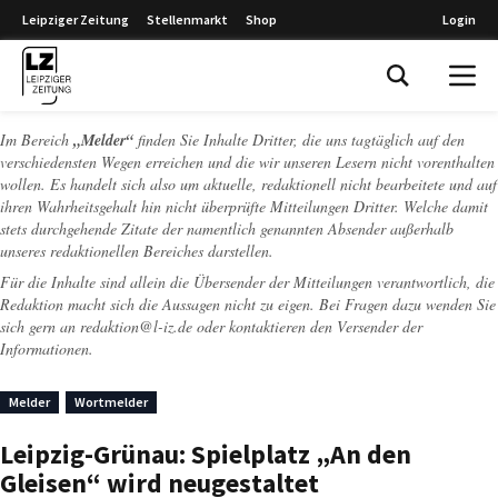
Leipziger Zeitung
Stellenmarkt
Shop
Login
Leipziger Zeitung
Im Bereich
„Melder“
finden Sie Inhalte Dritter, die uns tagtäglich auf den
verschiedensten Wegen erreichen und die wir unseren Lesern nicht vorenthalten
wollen. Es handelt sich also um aktuelle, redaktionell nicht bearbeitete und auf
ihren Wahrheitsgehalt hin nicht überprüfte Mitteilungen Dritter. Welche damit
stets durchgehende Zitate der namentlich genannten Absender außerhalb
unseres redaktionellen Bereiches darstellen.
Für die Inhalte sind allein die Übersender der Mitteilungen verantwortlich, die
Redaktion macht sich die Aussagen nicht zu eigen. Bei Fragen dazu wenden Sie
sich gern an
redaktion@l-iz.de
oder kontaktieren den Versender der
Informationen.
Melder
Wortmelder
Leipzig-Grünau: Spielplatz „An den
Gleisen“ wird neugestaltet