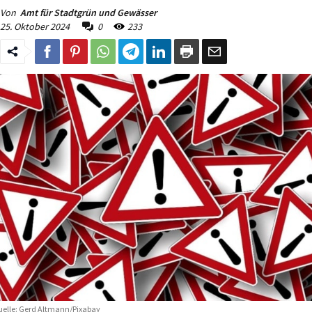
Von
Amt für Stadtgrün und Gewässer
25. Oktober 2024
0
233
elle: Gerd Altmann/Pixabay