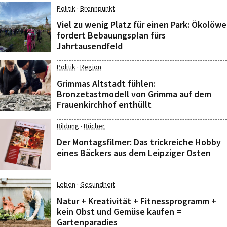
·
Politik
Brennpunkt
Viel zu wenig Platz für einen Park: Ökolöwe
fordert Bebauungsplan fürs
Jahrtausendfeld
·
Politik
Region
Grimmas Altstadt fühlen:
Bronzetastmodell von Grimma auf dem
Frauenkirchhof enthüllt
·
Bildung
Bücher
Der Montagsfilmer: Das trickreiche Hobby
eines Bäckers aus dem Leipziger Osten
·
Leben
Gesundheit
Natur + Kreativität + Fitnessprogramm +
kein Obst und Gemüse kaufen =
Gartenparadies