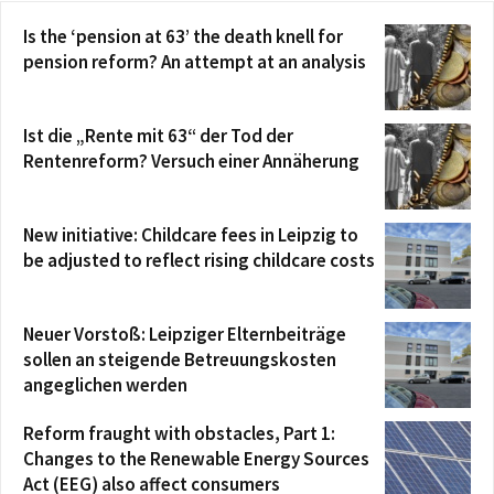
Is the ‘pension at 63’ the death knell for
pension reform? An attempt at an analysis
Ist die „Rente mit 63“ der Tod der
Rentenreform? Versuch einer Annäherung
New initiative: Childcare fees in Leipzig to
be adjusted to reflect rising childcare costs
Neuer Vorstoß: Leipziger Elternbeiträge
sollen an steigende Betreuungskosten
angeglichen werden
Reform fraught with obstacles, Part 1:
Changes to the Renewable Energy Sources
Act (EEG) also affect consumers