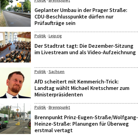
·
Politik
Brennpunkt
Geplanter Umbau in der Prager Straße:
CDU-Beschlusspunkte dürfen nur
Prüfaufträge sein
·
Politik
Leipzig
Der Stadtrat tagt: Die Dezember-Sitzung
im Livestream und als Video-Aufzeichnung
·
Politik
Sachsen
AfD scheitert mit Kemmerich-Trick:
Landtag wählt Michael Kretschmer zum
Ministerpräsidenten
·
Politik
Brennpunkt
Brennpunkt Prinz-Eugen-Straße/Wolfgang-
Heinze-Straße: Planungen für Überweg
erstmal vertagt