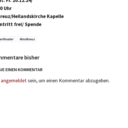
: Fr. 20.12.24/
30 Uhr
reuz/Heilandskirche Kapelle
ntritt frei/ Spende
ertheater
Westkreuz
mmentare bisher
SIE EINEN KOMMENTAR
n
angemeldet
sein, um einen Kommentar abzugeben.