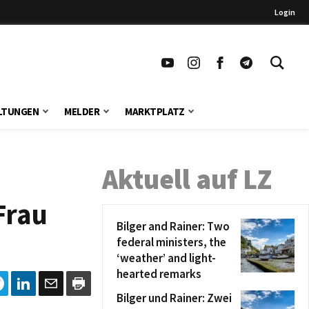
Login
LTUNGEN
MELDER
MARKTPLATZ
Aktuell auf LZ
Frau
Bilger and Rainer: Two
federal ministers, the
‘weather’ and light-
hearted remarks
Bilger und Rainer: Zwei