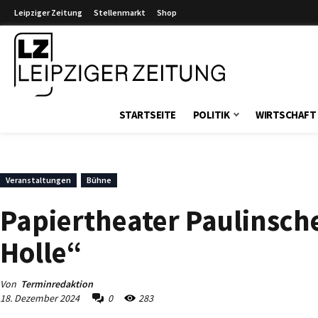
Leipziger Zeitung
Stellenmarkt
Shop
Leipziger Zeitung
STARTSEITE
POLITIK
WIRTSCHAFT
Veranstaltungen
Bühne
Papiertheater Paulinsche
Holle“
Von
Terminredaktion
18. Dezember 2024
0
283