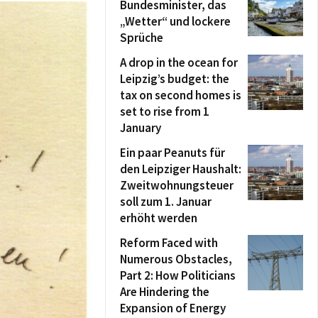
Bundesminister, das
„Wetter“ und lockere
Sprüche
A drop in the ocean for
Leipzig’s budget: the
tax on second homes is
set to rise from 1
January
Ein paar Peanuts für
den Leipziger Haushalt:
Zweitwohnungsteuer
soll zum 1. Januar
erhöht werden
Reform Faced with
Numerous Obstacles,
Part 2: How Politicians
Are Hindering the
Expansion of Energy