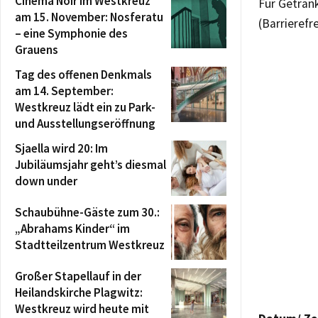
Cinema Noir im Westkreuz
Für Getränk
am 15. November: Nosferatu
(Barrierefre
– eine Symphonie des
Grauens
Tag des offenen Denkmals
am 14. September:
Westkreuz lädt ein zu Park-
und Ausstellungseröffnung
Sjaella wird 20: Im
Jubiläumsjahr geht’s diesmal
down under
Schaubühne-Gäste zum 30.:
„Abrahams Kinder“ im
Stadtteilzentrum Westkreuz
Großer Stapellauf in der
Heilandskirche Plagwitz:
Westkreuz wird heute mit