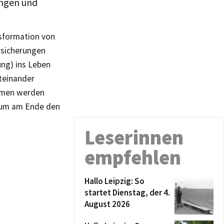
ungen und
nsformation von
rsicherungen
ung) ins Leben
iteinander
hmen werden
 um am Ende den
Leserinnen
empfehlen
Hallo Leipzig: So
startet Dienstag, der 4.
August 2026