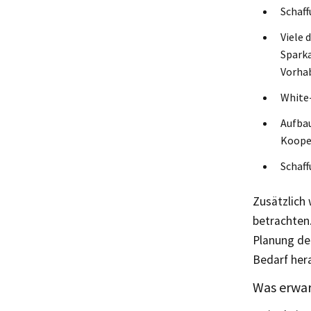
Schaf
Viele 
Spark
Vorha
White-
Aufbau
Koope
Schaff
Zusätzlich 
betrachten.
Planung der
Bedarf her
Was erwar