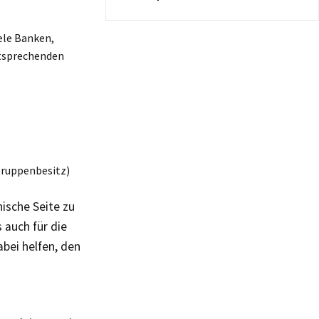
iele Banken,
ntsprechenden
gruppenbesitz)
nische Seite zu
 auch für die
abei helfen, den