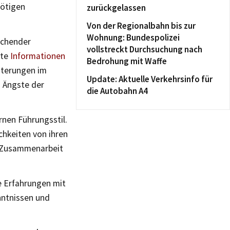
nötigen
zurückgelassen
Von der Regionalbahn bis zur
Wohnung: Bundespolizei
echender
vollstreckt Durchsuchung nach
nte
Informationen
Bedrohung mit Waffe
chterungen im
Update: Aktuelle Verkehrsinfo für
h Ängste der
die Autobahn A4
rnen Führungsstil.
hkeiten von ihren
n Zusammenarbeit
e Erfahrungen mit
nntnissen und