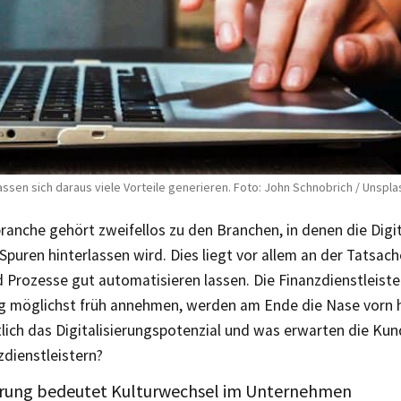
ssen sich daraus viele Vorteile generieren. Foto: John Schnobrich / Unspla
ranche gehört zweifellos zu den Branchen, in denen die Digit
puren hinterlassen wird. Dies liegt vor allem an der Tatsache
 Prozesse gut automatisieren lassen. Die Finanzdienstleister
g möglichst früh annehmen, werden am Ende die Nase vorn
tlich das Digitalisierungspotenzial und was erwarten die Ku
zdienstleistern?
ierung bedeutet Kulturwechsel im Unternehmen