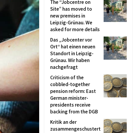
The “Jobcentre on
Site” has moved to
new premises in
Leipzig-Grünau. We
asked for more details
Das „Jobcenter vor
Ort“ hat einen neuen
Standort in Leipzig-
Grünau. Wir haben
nachgefragt
Criticism of the
cobbled-together
pension reform: East
German minister-
presidents receive
backing from the DGB
Kritik an der
zusammengeschustert