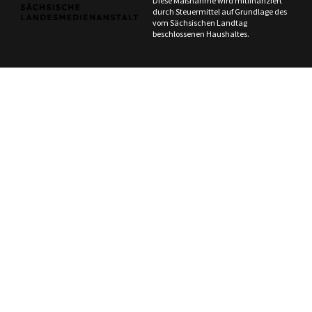
Diese Maßnahme wird mitfinanziert
durch Steuermittel auf Grundlage des
vom Sächsischen Landtag
beschlossenen Haushaltes.