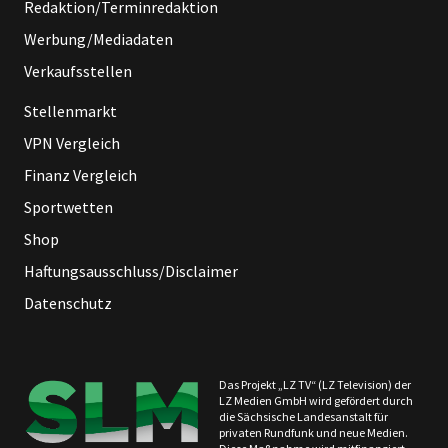
Redaktion/Terminredaktion
Werbung/Mediadaten
Verkaufsstellen
Stellenmarkt
VPN Vergleich
Finanz Vergleich
Sportwetten
Shop
Haftungsausschluss/Disclaimer
Datenschutz
Das Projekt „LZ TV“ (LZ Television) der
LZ Medien GmbH wird gefördert durch
die Sächsische Landesanstalt für
privaten Rundfunk und neue Medien.