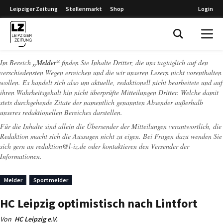
Leipziger Zeitung
Stellenmarkt
Shop
Login
Leipziger Zeitung
Im Bereich
„Melder“
finden Sie Inhalte Dritter, die uns tagtäglich auf den
verschiedensten Wegen erreichen und die wir unseren Lesern nicht vorenthalten
wollen. Es handelt sich also um aktuelle, redaktionell nicht bearbeitete und auf
ihren Wahrheitsgehalt hin nicht überprüfte Mitteilungen Dritter. Welche damit
stets durchgehende Zitate der namentlich genannten Absender außerhalb
unseres redaktionellen Bereiches darstellen.
Für die Inhalte sind allein die Übersender der Mitteilungen verantwortlich, die
Redaktion macht sich die Aussagen nicht zu eigen. Bei Fragen dazu wenden Sie
sich gern an
redaktion@l-iz.de
oder kontaktieren den Versender der
Informationen.
Melder
Sportmelder
HC Leipzig optimistisch nach Lintfort
Von
HC Leipzig e.V.