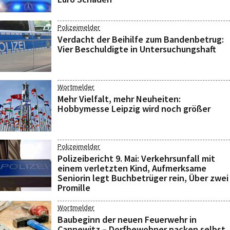
Polizeimelder
Verdacht der Beihilfe zum Bandenbetrug:
Vier Beschuldigte in Untersuchungshaft
Wortmelder
Mehr Vielfalt, mehr Neuheiten:
Hobbymesse Leipzig wird noch größer
Polizeimelder
Polizeibericht 9. Mai: Verkehrsunfall mit
einem verletzten Kind, Aufmerksame
Seniorin legt Buchbetrüger rein, Über zwei
Promille
Wortmelder
Baubeginn der neuen Feuerwehr in
Cannewitz – Dorfbewohner packen selbst