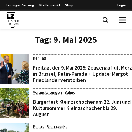
Leipziger Zeitung
Stellenmarkt
Shop
Login
Leipziger Zeitung
Tag:
9. Mai 2025
Der Tag
Freitag, der 9. Mai 2025: Zeugenaufruf, Merz
in Brüssel, Putin-Parade + Update: Margot
Friedländer verstorben
·
Veranstaltungen
Bühne
Bürgerfest Kleinzschocher am 22. Juni und
Kultursommer Kleinzschocher bis 29.
August
·
Politik
Brennpunkt